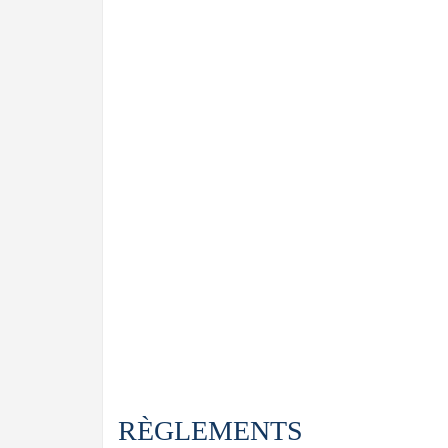
RÈGLEMENTS