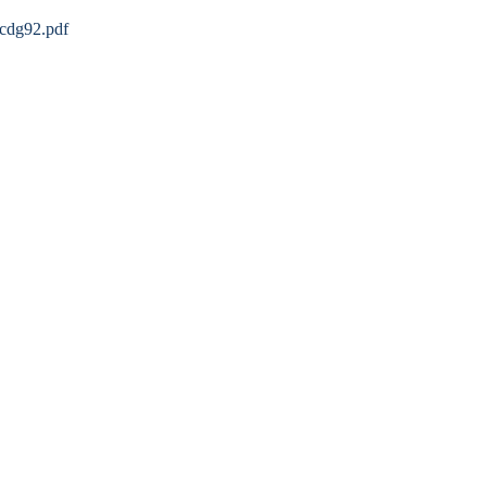
-cdg92.pdf