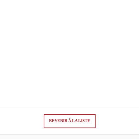
REVENIR À LA LISTE