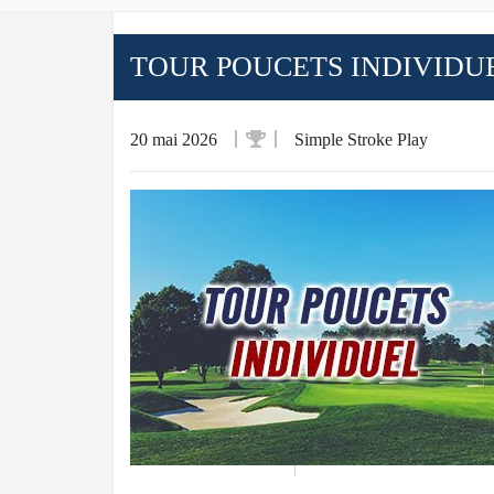
TOUR POUCETS INDIVIDUEL
20 mai 2026
Simple Stroke Play