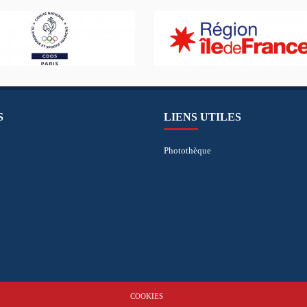
S
LIENS UTILES
Photothèque
COOKIES