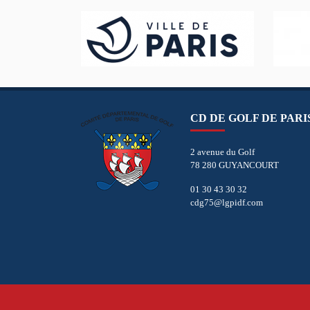
CD DE GOLF DE PARI
2 avenue du Golf
78 280 GUYANCOURT
01 30 43 30 32
cdg75@lgpidf.com